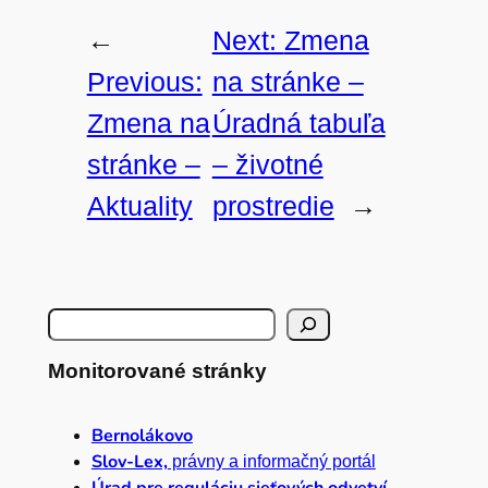
←
Next:
Zmena
Previous:
na stránke –
Zmena na
Úradná tabuľa
stránke –
– životné
Aktuality
prostredie
→
H
ľ
Monitorované stránky
a
Bernolákovo
d
Slov-Lex,
právny a informačný portál
Úrad pre reguláciu sieťových odvetví