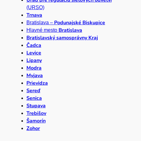
a
(URSO)
ť
Trnava
Podunajské Biskupice
Bratislava –
Bratislava
Hlavné mesto
Bratislavský samosprávny Kraj
Čadca
Levice
Lipany
Modra
Myjava
Prievidza
Sereď
Senica
Stupava
Trebišov
Šamorín
Zohor