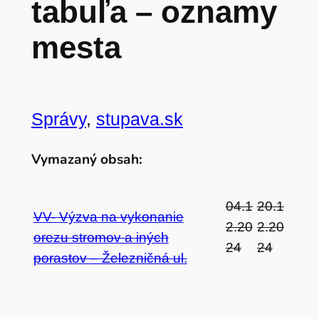
tabuľa – oznamy
mesta
Správy
, 
stupava.sk
Vymazaný obsah:
04.1
20.1
VV- Výzva na vykonanie
2.20
2.20
orezu stromov a iných
24
24
porastov – Železničná ul.