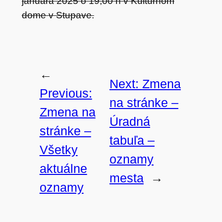
januára 2025 o 19,00 h v Kultúrnom
dome v Stupave.
←
Next:
Zmena
Previous:
na stránke –
Zmena na
Úradná
stránke –
tabuľa –
Všetky
oznamy
aktuálne
mesta
→
oznamy