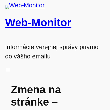
Prejsť
na
Web-Monitor
obsah
Informácie verejnej správy priamo
do vášho emailu
Zmena na
stránke –