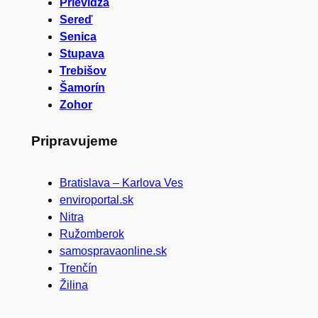
Prievidza
Sereď
Senica
Stupava
Trebišov
Šamorín
Zohor
Pripravujeme
Bratislava – Karlova Ves
enviroportal.sk
Nitra
Ružomberok
samospravaonline.sk
Trenčín
Žilina