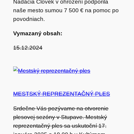
Nadácia Človek v ohrození podporila
naše mesto sumou 7 500 € na pomoc po
povodniach.
Vymazaný obsah:
15.12.2024
MESTSKÝ REPREZENTAČNÝ PLES
Srdečne Vás pozývame na otvorenie
plesovej sezóny v Stupave. Mestský
reprezentačný ples sa uskutoční 17.