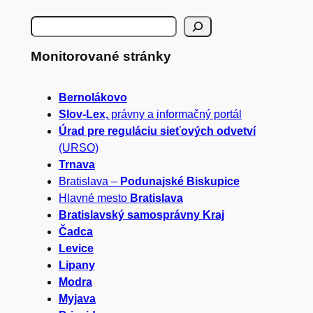
H
ľ
Monitorované stránky
a
Bernolákovo
d
Slov-Lex,
právny a informačný portál
a
Úrad pre reguláciu sieťových odvetví
(URSO)
ť
Trnava
Bratislava –
Podunajské Biskupice
Hlavné mesto
Bratislava
Bratislavský samosprávny Kraj
Čadca
Levice
Lipany
Modra
Myjava