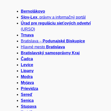
a
Bernolákovo
d
Slov-Lex,
právny a informačný portál
a
Úrad pre reguláciu sieťových odvetví
(URSO)
ť
Trnava
Bratislava –
Podunajské Biskupice
Hlavné mesto
Bratislava
Bratislavský samosprávny Kraj
Čadca
Levice
Lipany
Modra
Myjava
Prievidza
Sereď
Senica
Stupava