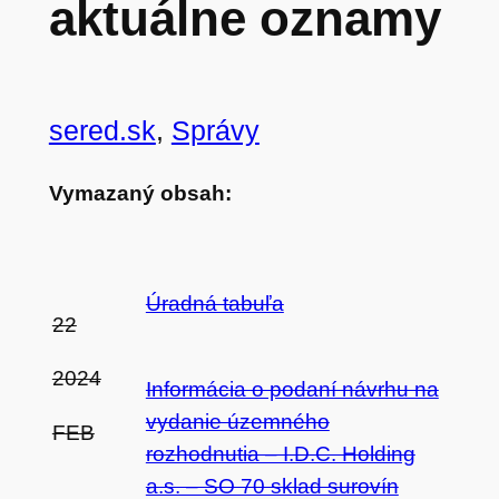
aktuálne oznamy
sered.sk
, 
Správy
Vymazaný obsah:
Úradná tabuľa
22
2024
Informácia o podaní návrhu na
vydanie územného
FEB
rozhodnutia – I.D.C. Holding
a.s. – SO 70 sklad surovín