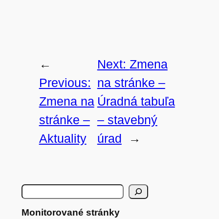
←
Next:
Zmena
Previous:
na stránke –
Zmena na
Úradná tabuľa
stránke –
– stavebný
Aktuality
úrad
→
H
ľ
Monitorované stránky