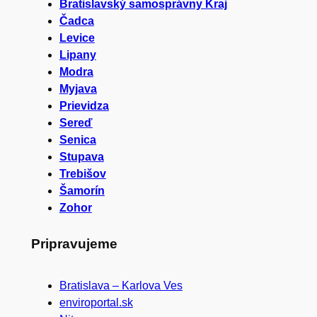
Bratislavský samosprávny Kraj
Čadca
Levice
Lipany
Modra
Myjava
Prievidza
Sereď
Senica
Stupava
Trebišov
Šamorín
Zohor
Pripravujeme
Bratislava – Karlova Ves
enviroportal.sk