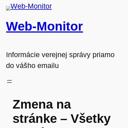
Prejsť
na
Web-Monitor
obsah
Informácie verejnej správy priamo
do vášho emailu
Zmena na
stránke – Všetky