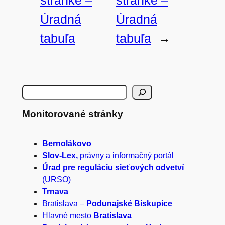
Úradná
Úradná
tabuľa
tabuľa
→
H
ľ
Monitorované stránky
a
Bernolákovo
d
Slov-Lex,
právny a informačný portál
a
Úrad pre reguláciu sieťových odvetví
(URSO)
ť
Trnava
Bratislava –
Podunajské Biskupice
Hlavné mesto
Bratislava