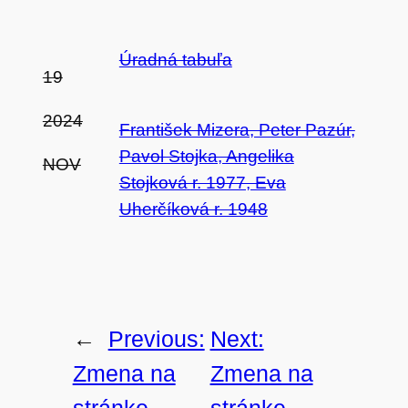
Úradná tabuľa
19
2024
František Mizera, Peter Pazúr,
Pavol Stojka, Angelika
NOV
Stojková r. 1977, Eva
Uherčíková r. 1948
←
Previous:
Next:
Zmena na
Zmena na
stránke –
stránke –