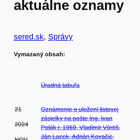
aktuálne oznamy
sered.sk
, 
Správy
Vymazaný obsah:
Úradná tabuľa
21
Oznámenie o uložení listovej
zásielky na pošte Ing. Ivan
2024
Polák r. 1969, Vladimír Vöröš,
Ján Lacek, Adrián Kovačic,
NOV