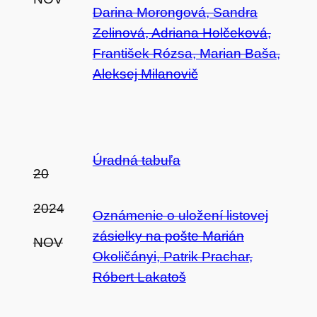
Darina Morongová, Sandra
Zelinová, Adriana Holčeková,
František Rózsa, Marian Baša,
Aleksej Milanovič
Úradná tabuľa
20
2024
Oznámenie o uložení listovej
zásielky na pošte Marián
NOV
Okoličányi, Patrik Prachar,
Róbert Lakatoš