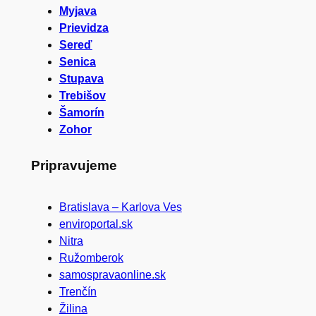
Myjava
Prievidza
Sereď
Senica
Stupava
Trebišov
Šamorín
Zohor
Pripravujeme
Bratislava – Karlova Ves
enviroportal.sk
Nitra
Ružomberok
samospravaonline.sk
Trenčín
Žilina