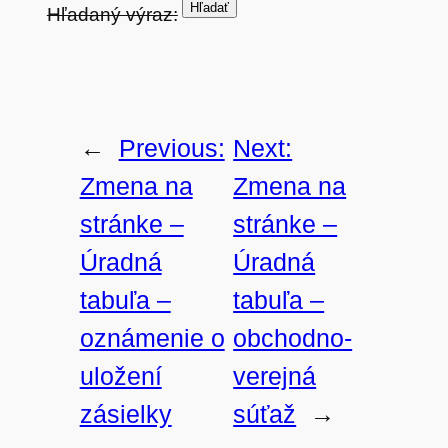
Hľadaný výraz:
←
Previous:
Next:
Zmena na
Zmena na
stránke –
stránke –
Úradná
Úradná
tabuľa –
tabuľa –
oznámenie o
obchodno-
uložení
verejná
zásielky
súťaž
→