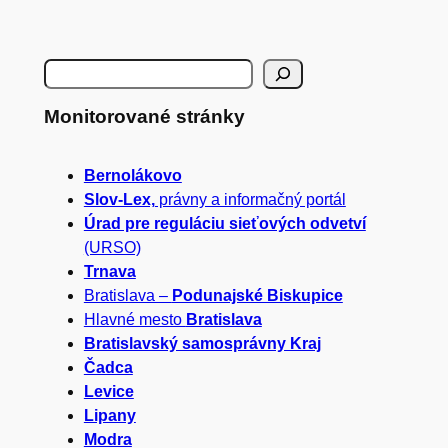
H
ľ
Monitorované stránky
a
Bernolákovo
d
Slov-Lex,
právny a informačný portál
a
Úrad pre reguláciu sieťových odvetví
(URSO)
ť
Trnava
Bratislava –
Podunajské Biskupice
Hlavné mesto
Bratislava
Bratislavský samosprávny Kraj
Čadca
Levice
Lipany
Modra