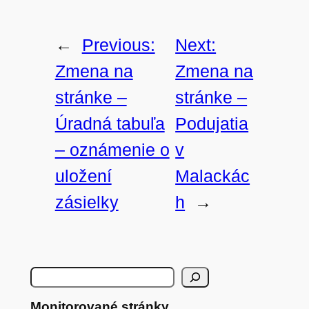
←
Previous:
Next:
Zmena na
Zmena na
stránke –
stránke –
Úradná tabuľa
Podujatia
– oznámenie o
v
uložení
Malackác
zásielky
h
→
H
ľ
Monitorované stránky