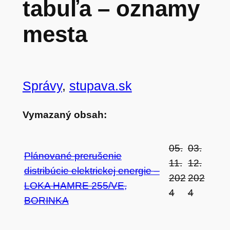
tabuľa – oznamy
mesta
Správy
, 
stupava.sk
Vymazaný obsah:
05.
03.
Plánované prerušenie
11.
12.
distribúcie elektrickej energie –
202
202
LOKA HAMRE 255/VE,
4
4
BORINKA