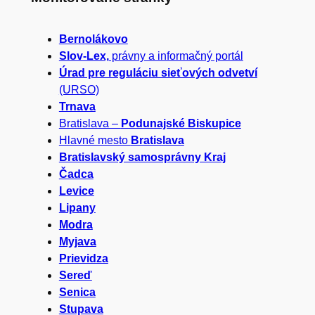
a
Bernolákovo
d
Slov-Lex,
právny a informačný portál
a
Úrad pre reguláciu sieťových odvetví
(URSO)
ť
Trnava
Bratislava –
Podunajské Biskupice
Hlavné mesto
Bratislava
Bratislavský samosprávny Kraj
Čadca
Levice
Lipany
Modra
Myjava
Prievidza
Sereď
Senica
Stupava