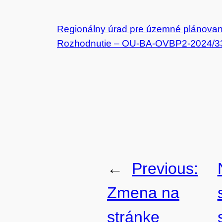
Regionálny úrad pre územné plánovani
Rozhodnutie – OU-BA-OVBP2-2024/3
←
Previous:
Zmena na
stránke