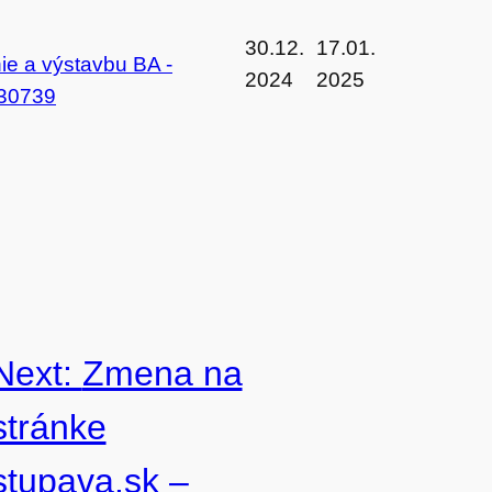
30.12.
17.01.
e a výstavbu BA -
2024
2025
30739
Next:
Zmena na
stránke
stupava.sk –