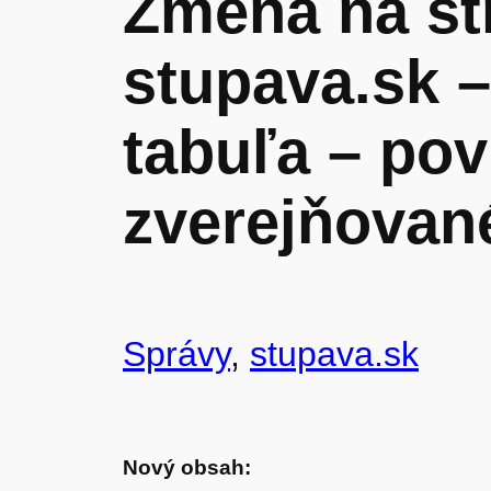
Zmena na st
stupava.sk 
tabuľa – pov
zverejňovan
Správy
, 
stupava.sk
Nový obsah: