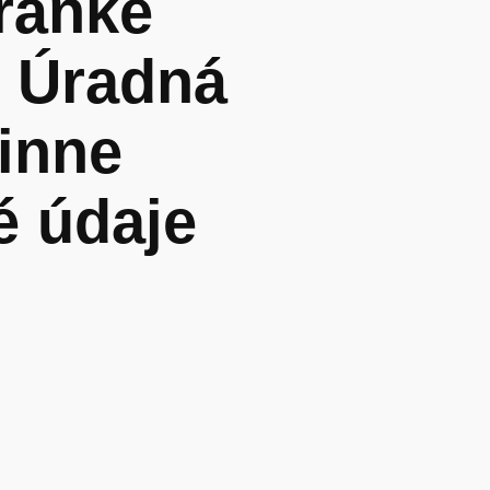
ránke
– Úradná
inne
é údaje