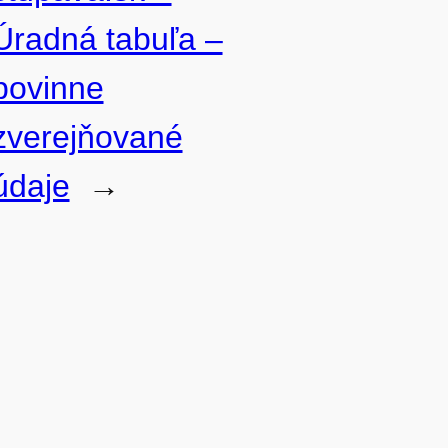
Úradná tabuľa –
povinne
zverejňované
údaje
→