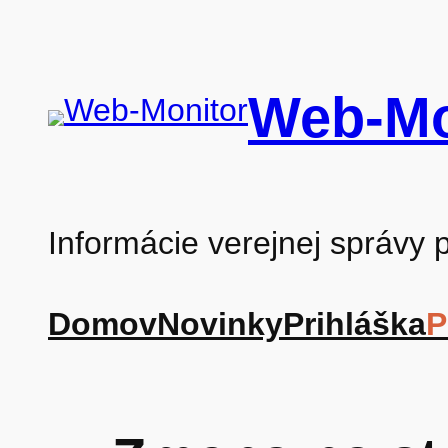
Prejsť
na
Web-Mo
obsah
Informácie verejnej správy
Domov
Novinky
Prihláška
P