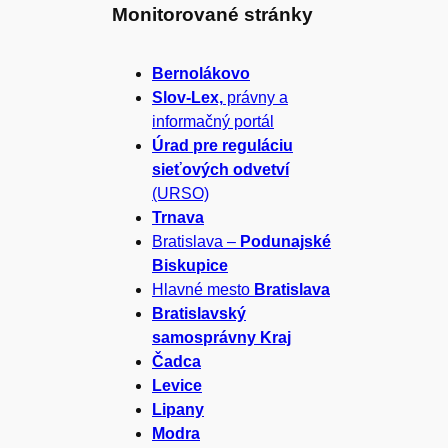
Monitorované stránky
ľ
a
Bernolákovo
Slov-Lex,
právny a
d
informačný portál
Úrad pre reguláciu
a
sieťových odvetví
(URSO)
ť
Trnava
Bratislava –
Podunajské
Biskupice
Hlavné mesto
Bratislava
Bratislavský
samosprávny Kraj
Čadca
Levice
Lipany
Modra