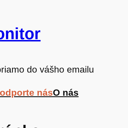
nitor
 priamo do vášho emailu
odporte nás
O nás