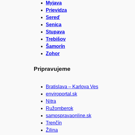
Myjava
Prievidza
Sereď
Senica
Stupava
Trebišov
Šamorín
Zohor
Pripravujeme
Bratislava – Karlova Ves
enviroportal.sk
Nitra
Ružomberok
samospravaonline.sk
Trenčín
Žilina