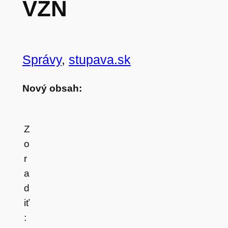
VZN
Správy
, 
stupava.sk
Nový obsah:
Z
o
r
a
d
iť
: