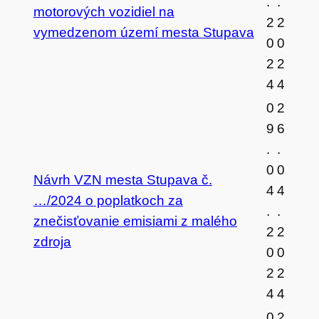
.
.
motorových vozidiel na
2
2
vymedzenom území mesta Stupava
0
0
2
2
4
4
0
2
9
6
.
.
0
0
Návrh VZN mesta Stupava č.
4
4
…/2024 o poplatkoch za
.
.
znečisťovanie emisiami z malého
2
2
zdroja
0
0
2
2
4
4
0
2