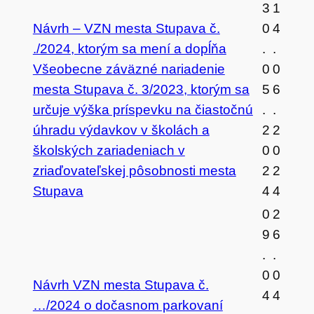
3
1
Návrh – VZN mesta Stupava č.
0
4
./2024, ktorým sa mení a dopĺňa
.
.
Všeobecne záväzné nariadenie
0
0
mesta Stupava č. 3/2023, ktorým sa
5
6
určuje výška príspevku na čiastočnú
.
.
úhradu výdavkov v školách a
2
2
školských zariadeniach v
0
0
zriaďovateľskej pôsobnosti mesta
2
2
Stupava
4
4
0
2
9
6
.
.
0
0
Návrh VZN mesta Stupava č.
4
4
…/2024 o dočasnom parkovaní