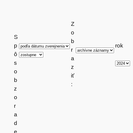
Z
o
S
b
p
rok
r
ô
a
s
z
o
iť
b
:
z
o
r
a
d
e