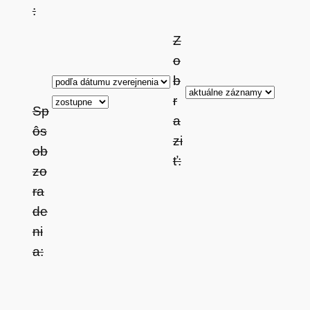
:
Z
o
b
r
Sp
a
ôs
zi
ob
ť:
zo
ra
de
ni
a: