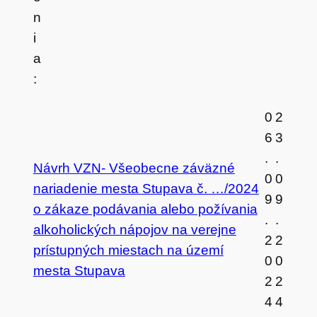
n
i
a
:
0
2
6
3
.
.
Návrh VZN- Všeobecne záväzné
0
0
nariadenie mesta Stupava č. …/2024
9
9
o zákaze podávania alebo požívania
.
.
alkoholických nápojov na verejne
2
2
prístupných miestach na území
0
0
mesta Stupava
2
2
4
4