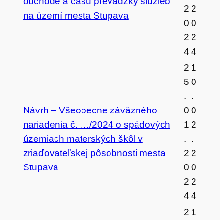
obchode a času prevádzky služieb
2
2
na území mesta Stupava
0
0
2
2
4
4
2
1
5
0
.
.
Návrh – Všeobecne záväzného
0
0
nariadenia č. …/2024 o spádových
1
2
územiach materských škôl v
.
.
zriaďovateľskej pôsobnosti mesta
2
2
Stupava
0
0
2
2
4
4
2
1