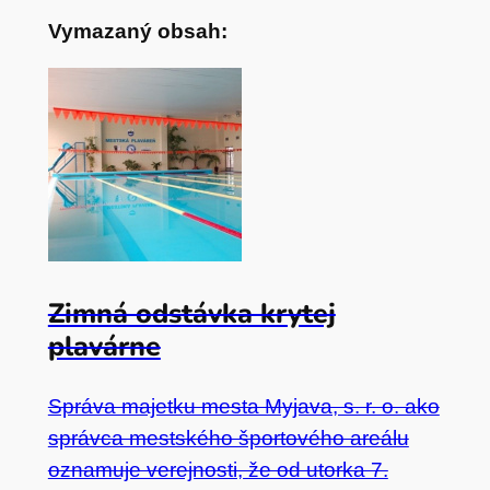
Vymazaný obsah:
Zimná odstávka krytej
plavárne
Správa majetku mesta Myjava, s. r. o. ako
správca mestského športového areálu
oznamuje verejnosti, že od utorka 7.