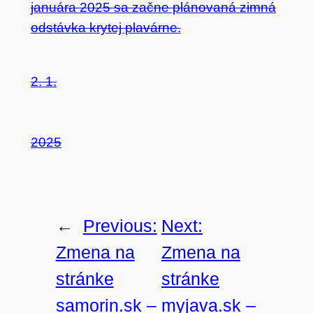
januára 2025 sa začne plánovaná zimná
odstávka krytej plavárne.
2. 1.
2025
←
Previous:
Next:
Zmena na
Zmena na
stránke
stránke
samorin.sk –
myjava.sk –