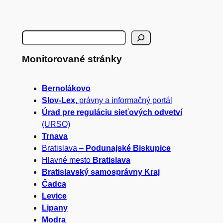
H
ľ
Monitorované stránky
a
Bernolákovo
d
Slov-Lex,
právny a informačný portál
a
Úrad pre reguláciu sieťových odvetví
(URSO)
ť
Trnava
Bratislava –
Podunajské Biskupice
Hlavné mesto
Bratislava
Bratislavský samosprávny Kraj
Čadca
Levice
Lipany
Modra