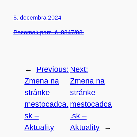
5. decembra 2024
Pozemok parc. č. 8347/93.
←
Previous:
Next:
Zmena na
Zmena na
stránke
stránke
mestocadca.
mestocadca
sk –
.sk –
Aktuality
Aktuality
→