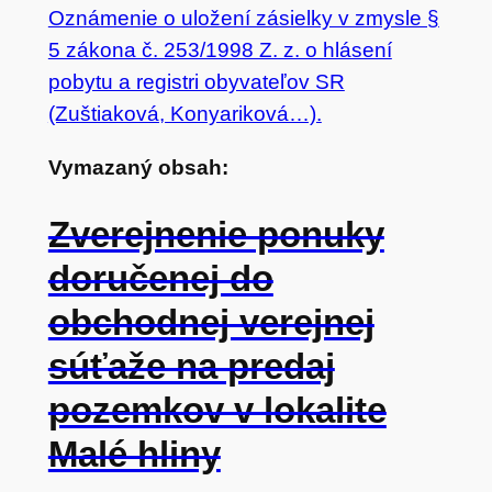
Oznámenie o uložení zásielky v zmysle §
5 zákona č. 253/1998 Z. z. o hlásení
pobytu a registri obyvateľov SR
(Zuštiaková, Konyariková…).
Vymazaný obsah:
Zverejnenie ponuky
doručenej do
obchodnej verejnej
súťaže na predaj
pozemkov v lokalite
Malé hliny