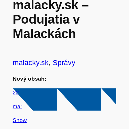
malacky.sk –
Podujatia v
Malackách
malacky.sk
, 
Správy
Nový obsah:
22
mar
Show