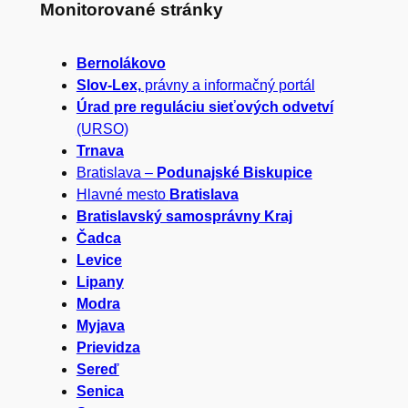
ľ
Monitorované stránky
a
Bernolákovo
d
Slov-Lex,
právny a informačný portál
a
Úrad pre reguláciu sieťových odvetví
(URSO)
ť
Trnava
Bratislava –
Podunajské Biskupice
Hlavné mesto
Bratislava
Bratislavský samosprávny Kraj
Čadca
Levice
Lipany
Modra
Myjava
Prievidza
Sereď
Senica