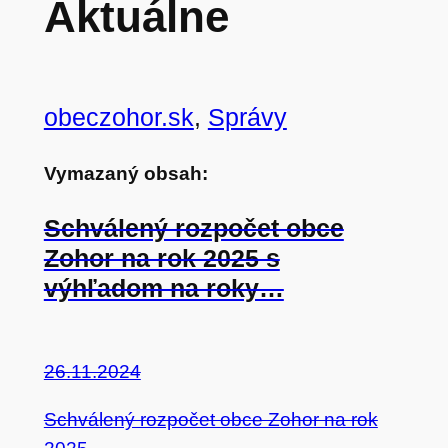
Aktuálne
obeczohor.sk
, 
Správy
Vymazaný obsah:
Schválený rozpočet obce
Zohor na rok 2025 s
výhľadom na roky…
26.11.2024
Schválený rozpočet obce Zohor na rok