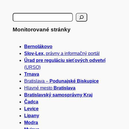
H
ľ
Monitorované stránky
a
Bernolákovo
d
Slov-Lex,
právny a informačný portál
a
Úrad pre reguláciu sieťových odvetví
(URSO)
ť
Trnava
Bratislava –
Podunajské Biskupice
Hlavné mesto
Bratislava
Bratislavský samosprávny Kraj
Čadca
Levice
Lipany
Modra