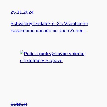
25.11.2024
Schválený Dodatok č. 2 k Všeobecne
záväznému nariadeniu obce Zohor…
SÚBOR