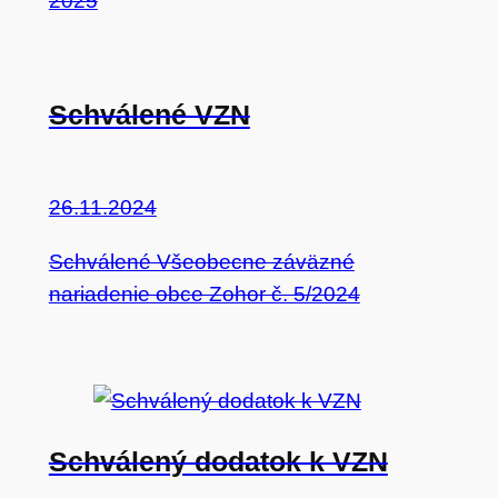
2025
Schválené VZN
26.11.2024
Schválené Všeobecne záväzné
nariadenie obce Zohor č. 5/2024
Schválený dodatok k VZN