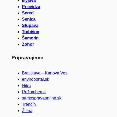
Myjava
Prievidza
Sereď
Senica
Stupava
Trebišov
Šamorín
Zohor
Pripravujeme
Bratislava – Karlova Ves
enviroportal.sk
Nitra
Ružomberok
samospravaonline.sk
Trenčín
Žilina